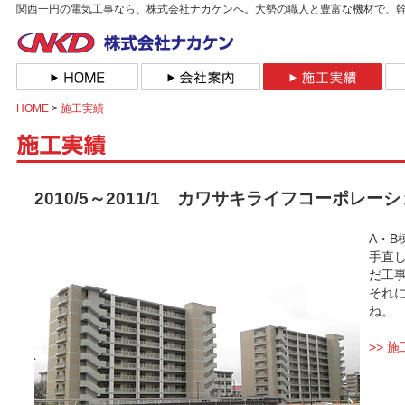
関西一円の電気工事なら、株式会社ナカケンへ。大勢の職人と豊富な機材で、
HOME
>
施工実績
2010/5～2011/1 カワサキライフコーポレ
A・B
手直
だ工
それ
ね。
>> 